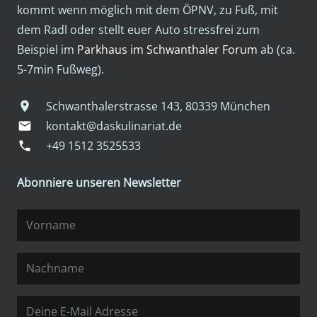
kommt wenn möglich mit dem ÖPNV, zu Fuß, mit
dem Radl oder stellt euer Auto stressfrei zum
Beispiel im
Parkhaus im Schwanthaler Forum
ab (ca.
5-7min Fußweg).
Schwanthalerstrasse 143, 80339 München
location_on
kontakt@daskulinariat.de
mail
+49 1512 3525533
phone
Abonniere unseren Newsletter