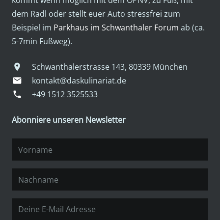
kommt wenn möglich mit dem ÖPNV, zu Fuß, mit
dem Radl oder stellt euer Auto stressfrei zum
Beispiel im
Parkhaus im Schwanthaler Forum
ab (ca.
5-7min Fußweg).
Schwanthalerstrasse 143, 80339 München
location_on
kontakt@daskulinariat.de
mail
+49 1512 3525533
phone
Abonniere unseren Newsletter