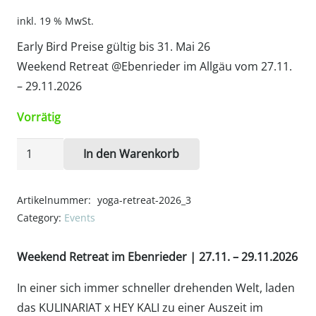
inkl. 19 % MwSt.
Early Bird Preise gültig bis 31. Mai 26
Weekend Retreat @Ebenrieder im Allgäu vom 27.11.
– 29.11.2026
Vorrätig
Early
In den Warenkorb
Bird
Ticket
Artikelnummer:
yoga-retreat-2026_3
im
Category:
Events
3er
Apartment
Weekend Retreat im Ebenrieder | 27.11. – 29.11.2026
Weekend
Retreat
In einer sich immer schneller drehenden Welt, laden
@Ebenrieder
das KULINARIAT x HEY KALI zu einer Auszeit im