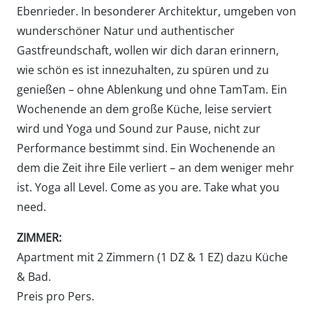
|
Ebenrieder. In besonderer Architektur, umgeben von
27.11.
wunderschöner Natur und authentischer
-
Gastfreundschaft, wollen wir dich daran erinnern,
29.11.2026
wie schön es ist innezuhalten, zu spüren und zu
Menge
genießen – ohne Ablenkung und ohne TamTam. Ein
Wochenende an dem große Küche, leise serviert
wird und Yoga und Sound zur Pause, nicht zur
Performance bestimmt sind. Ein Wochenende an
dem die Zeit ihre Eile verliert – an dem weniger mehr
ist. Yoga all Level. Come as you are. Take what you
need.
ZIMMER:
Apartment mit 2 Zimmern (1 DZ & 1 EZ) dazu Küche
& Bad.
Preis pro Pers.